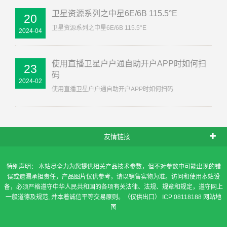
卫星资源系列之中星6E/6B 115.5°E
20
卫星资源系列之中星6E/6B 115.5°E
2024-04
使用直播卫星户户通自助开户APP时如何扫
23
码
2024-02
使用直播卫星户户通自助开户APP时如何扫码
友情链接
特别声明： 本站尽全力为您提供相关产品技术参数，但不对参数中可能出现的错
误或遗漏承担责任，产品图片仅供参考，请以销售实物为准。访问和使用本站设
备，必须严格遵守中华人民共和国的各项有关法律、法规、规章和规定，遵守网上
一般道德及规范, 并本着诚信平等交易原则。（仅供出口） ICP:08118188
网站地
图